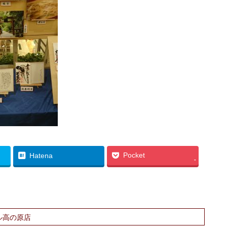
Pocket
Hatena
-
ル高の原店