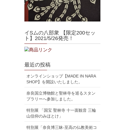
イSムの八部衆 【限定200セッ
ト】2021/5/26発売！
最近の投稿
オンラインショップ【MADE IN NARA
SHOP】を開設いたしました。
奈良国立博物館と聖林寺を巡るスタン
プラリーへ参加しました。
特別展 「国宝 聖林寺 十一面観音 三輪
山信仰のみほとけ」
特別展「奈良博三昧-至高の仏教美術コ