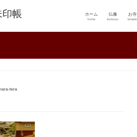
朱印帳
ホーム
仏像
お寺
home
butsuzo
temple
nara-tera