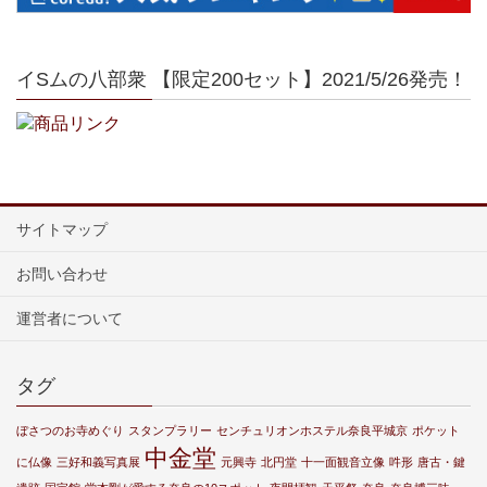
イSムの八部衆 【限定200セット】2021/5/26発売！
サイトマップ
お問い合わせ
運営者について
タグ
ぼさつのお寺めぐり
スタンプラリー
センチュリオンホステル奈良平城京
ポケット
中金堂
に仏像
三好和義写真展
元興寺
北円堂
十一面観音立像
吽形
唐古・鍵