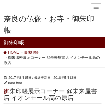
T
o
奈良の仏像・お寺・御朱印
g
g
帳
l
e
n
御朱印帳
a
v
HOME
御朱印帳
i
御朱印帳展示コーナー @未来屋書店 イオンモール高の
g
原店
a
t
i
2017年8月15日
/ 最終更新日 :
2018年5月13日
o
nara-tera
n
御朱印帳展示コーナー @未来屋書
店 イオンモール高の原店