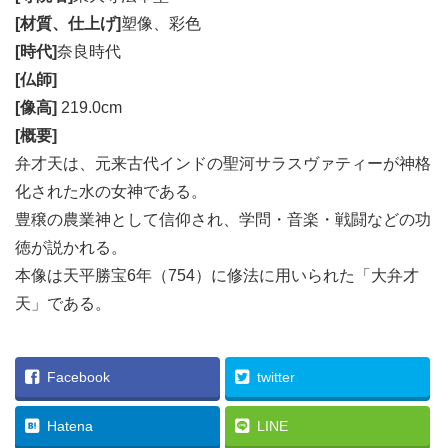
[材質、仕上げ]
塑像、彩色
[時代]
奈良時代
[仏師]
[像高]
219.0cm
[概要]
弁才天は、元来古代インドの聖河サラスヴァティーが神格
化された水の女神である。
豊穣の農業神として信仰され、学問・音楽・戦闘などの功
徳が説かれる。
本像は天平勝宝6年（754）に修法に用いられた「大弁才
天」である。
Facebook
twitter
Hatena
LINE