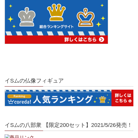
イSムの仏像フィギュア
イSムの八部衆 【限定200セット】2021/5/26発売！