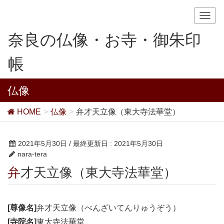
T
o
奈良の仏像・お寺・御朱印
g
g
帳
l
e
n
仏像
a
v
HOME
仏像
弁才天立像（東大寺法華堂）
i
g
a
2021年5月30日
/ 最終更新日 :
2021年5月30日
t
nara-tera
i
弁才天立像（東大寺法華堂）
o
n
[尊像名]
弁才天立像（べんざいてんりゅうぞう）
[寺院名]
東大寺法華堂