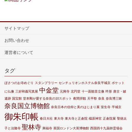
サイトマップ
お問い合わせ
運営者について
タグ
ぼさつのお寺めぐり
スタンプラリー
センチュリオンホステル奈良平城京
ポケット
中金堂
に仏像
三好和義写真展
元興寺
北円堂
十一面観音立像
吽形
唐古・鍵
遺跡
国宝館
堂本剛が愛する奈良の10スポット
夜間拝観
天平祭
奈良
奈良博三昧
奈良国立博物館
奈良日本の信仰と美のはじまり展
室生寺
平城京
御朱印帳
春日大社
東大寺
東大寺と正倉院
橿原神宮
正倉院展
聖徳太
聖林寺
子と法隆寺
興福寺
英国ロンドン大英博物館
西国四十九薬師霊場会