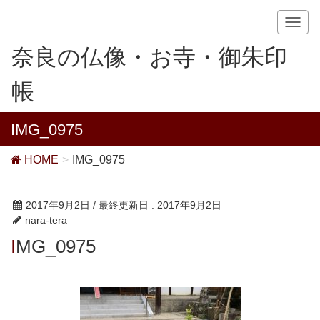
T
o
奈良の仏像・お寺・御朱印
g
g
帳
l
e
n
IMG_0975
a
v
HOME
IMG_0975
i
g
a
2017年9月2日
/ 最終更新日 :
2017年9月2日
t
nara-tera
i
IMG_0975
o
n