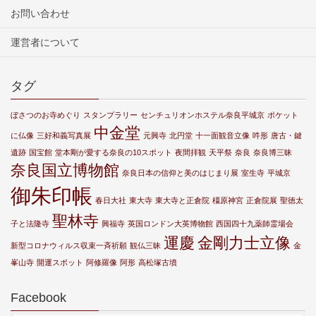
お問い合わせ
運営者について
タグ
ぼさつのお寺めぐり
スタンプラリー
センチュリオンホステル奈良平城京
ポケット
中金堂
に仏像
三好和義写真展
元興寺
北円堂
十一面観音立像
吽形
唐古・鍵
遺跡
国宝館
堂本剛が愛する奈良の10スポット
夜間拝観
天平祭
奈良
奈良博三昧
奈良国立博物館
奈良日本の信仰と美のはじまり展
室生寺
平城京
御朱印帳
春日大社
東大寺
東大寺と正倉院
橿原神宮
正倉院展
聖徳太
聖林寺
子と法隆寺
興福寺
英国ロンドン大英博物館
西国四十九薬師霊場会
運慶
金剛力士立像
新型コロナウィルス収束一斉祈願
観仏三昧
金
峯山寺
開運スポット
阿修羅像
阿形
高松塚古墳
Facebook