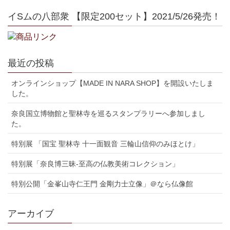
イSムの八部衆 【限定200セット】2021/5/26発売！
最近の投稿
オンラインショップ【MADE IN NARA SHOP】を開設いたしま
した。
奈良国立博物館と聖林寺を巡るスタンプラリーへ参加しまし
た。
特別展 「国宝 聖林寺 十一面観音 三輪山信仰のみほとけ」
特別展「奈良博三昧-至高の仏教美術コレクション」
特別公開「金峯山寺仁王門 金剛力士立像」＠なら仏像館
アーカイブ