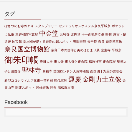
タグ
ぼさつのお寺めぐり
スタンプラリー
センチュリオンホステル奈良平城京
ポケット
中金堂
に仏像
三好和義写真展
元興寺
北円堂
十一面観音立像
吽形
唐古・鍵
遺跡
国宝館
堂本剛が愛する奈良の10スポット
夜間拝観
天平祭
奈良
奈良博三昧
奈良国立博物館
奈良日本の信仰と美のはじまり展
室生寺
平城京
御朱印帳
春日大社
東大寺
東大寺と正倉院
橿原神宮
正倉院展
聖徳太
聖林寺
子と法隆寺
興福寺
英国ロンドン大英博物館
西国四十九薬師霊場会
運慶
金剛力士立像
新型コロナウィルス収束一斉祈願
観仏三昧
金
峯山寺
開運スポット
阿修羅像
阿形
高松塚古墳
Facebook