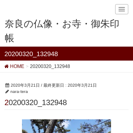
T
o
奈良の仏像・お寺・御朱印
g
g
帳
l
e
n
20200320_132948
a
v
HOME
20200320_132948
i
g
a
2020年3月21日
/ 最終更新日 :
2020年3月21日
t
nara-tera
i
20200320_132948
o
n