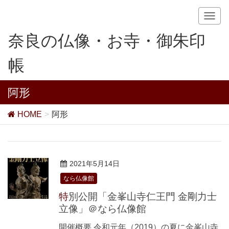
T
o
奈良の仏像・お寺・御朱印
g
g
帳
l
e
n
阿形
a
v
HOME
阿形
i
g
a
t
i
2021年5月14日
o
なら仏像館
n
特別公開「金峯山寺仁王門 金剛力士
立像」＠なら仏像館
開催概要 令和元年（2019）の夏に金峯山寺