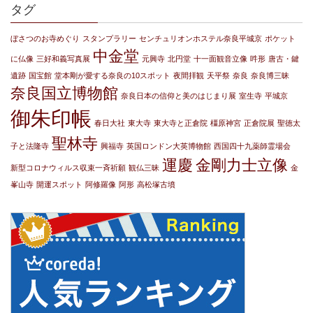
タグ
ぼさつのお寺めぐり
スタンプラリー
センチュリオンホステル奈良平城京
ポケット
中金堂
に仏像
三好和義写真展
元興寺
北円堂
十一面観音立像
吽形
唐古・鍵
遺跡
国宝館
堂本剛が愛する奈良の10スポット
夜間拝観
天平祭
奈良
奈良博三昧
奈良国立博物館
奈良日本の信仰と美のはじまり展
室生寺
平城京
御朱印帳
春日大社
東大寺
東大寺と正倉院
橿原神宮
正倉院展
聖徳太
聖林寺
子と法隆寺
興福寺
英国ロンドン大英博物館
西国四十九薬師霊場会
運慶
金剛力士立像
新型コロナウィルス収束一斉祈願
観仏三昧
金
峯山寺
開運スポット
阿修羅像
阿形
高松塚古墳