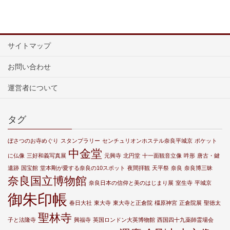
サイトマップ
お問い合わせ
運営者について
タグ
ぼさつのお寺めぐり
スタンプラリー
センチュリオンホステル奈良平城京
ポケット
中金堂
に仏像
三好和義写真展
元興寺
北円堂
十一面観音立像
吽形
唐古・鍵
遺跡
国宝館
堂本剛が愛する奈良の10スポット
夜間拝観
天平祭
奈良
奈良博三昧
奈良国立博物館
奈良日本の信仰と美のはじまり展
室生寺
平城京
御朱印帳
春日大社
東大寺
東大寺と正倉院
橿原神宮
正倉院展
聖徳太
聖林寺
子と法隆寺
興福寺
英国ロンドン大英博物館
西国四十九薬師霊場会