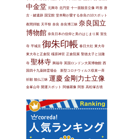
中金堂
元興寺
北円堂
十一面観音立像
吽形
唐
古・鍵遺跡
国宝館
堂本剛が愛する奈良の10スポット
奈良国立
夜間拝観
天平祭
奈良
奈良博三昧
博物館
奈良日本の信仰と美のはじまり展
室生
御朱印帳
寺
平城京
春日大社
東大寺
東大寺と正倉院
橿原神宮
正倉院展
聖徳太子と法隆
聖林寺
寺
興福寺
英国ロンドン大英博物館
西
国四十九薬師霊場会 新型コロナウィルス収束一斉
運慶
金剛力士立像
祈願
観仏三昧
金峯山寺
開運スポット
阿修羅像
阿形
高松塚古墳