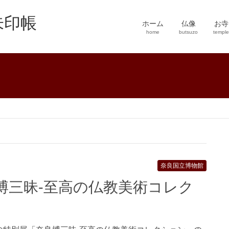
朱印帳
ホーム
仏像
お寺
home
butsuzo
temple
奈良国立博物館