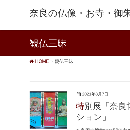
奈良の仏像・お寺・御
観仏三昧
HOME
観仏三昧
2021年8月7日
特別展「奈良博三昧-至高の仏教美術コレク
ション」