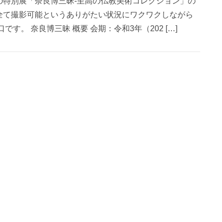
の特別展「奈良博三昧-至高の仏教美術コレクション」の
全て撮影可能というありがたい状況にワクワクしながら
す。 奈良博三昧 概要 会期：令和3年（202 […]