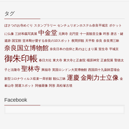
タグ
ぼさつのお寺めぐり
スタンプラリー
センチュリオンホステル奈良平城京
ポケット
中金堂
に仏像
三好和義写真展
元興寺
北円堂
十一面観音立像
吽形
唐古・鍵
遺跡
国宝館
堂本剛が愛する奈良の10スポット
夜間拝観
天平祭
奈良
奈良博三昧
奈良国立博物館
奈良日本の信仰と美のはじまり展
室生寺
平城京
御朱印帳
春日大社
東大寺
東大寺と正倉院
橿原神宮
正倉院展
聖徳太
聖林寺
子と法隆寺
興福寺
英国ロンドン大英博物館
西国四十九薬師霊場会
運慶
金剛力士立像
新型コロナウィルス収束一斉祈願
観仏三昧
金
峯山寺
開運スポット
阿修羅像
阿形
高松塚古墳
Facebook