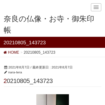
T
o
奈良の仏像・お寺・御朱印
g
g
帳
l
e
n
20210805_143723
a
v
HOME
20210805_143723
i
g
a
2021年8月7日
/ 最終更新日 :
2021年8月7日
t
nara-tera
i
20210805_143723
o
n