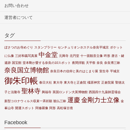
お問い合わせ
運営者について
タグ
ぼさつのお寺めぐり
スタンプラリー
センチュリオンホステル奈良平城京
ポケット
中金堂
に仏像
三好和義写真展
元興寺
北円堂
十一面観音立像
吽形
唐古・鍵
遺跡
国宝館
堂本剛が愛する奈良の10スポット
夜間拝観
天平祭
奈良
奈良博三昧
奈良国立博物館
奈良日本の信仰と美のはじまり展
室生寺
平城京
御朱印帳
春日大社
東大寺
東大寺と正倉院
橿原神宮
正倉院展
聖徳太
聖林寺
子と法隆寺
興福寺
英国ロンドン大英博物館
西国四十九薬師霊場会
運慶
金剛力士立像
新型コロナウィルス収束一斉祈願
観仏三昧
金
峯山寺
開運スポット
阿修羅像
阿形
高松塚古墳
Facebook