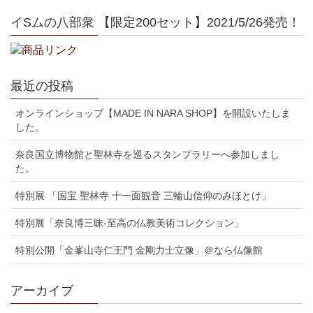
イSムの八部衆 【限定200セット】2021/5/26発売！
最近の投稿
オンラインショップ【MADE IN NARA SHOP】を開設いたしま
した。
奈良国立博物館と聖林寺を巡るスタンプラリーへ参加しまし
た。
特別展 「国宝 聖林寺 十一面観音 三輪山信仰のみほとけ」
特別展「奈良博三昧-至高の仏教美術コレクション」
特別公開「金峯山寺仁王門 金剛力士立像」＠なら仏像館
アーカイブ