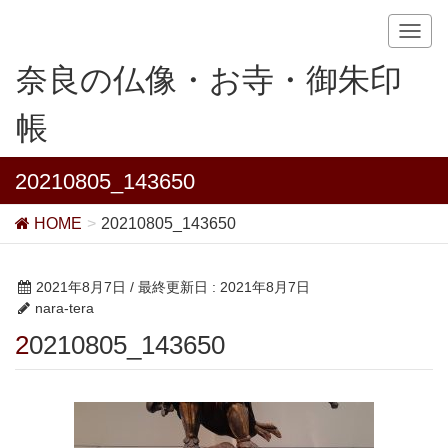
T
o
奈良の仏像・お寺・御朱印
g
g
帳
l
e
n
20210805_143650
a
v
HOME
20210805_143650
i
g
a
2021年8月7日
/ 最終更新日 :
2021年8月7日
t
nara-tera
i
20210805_143650
o
n