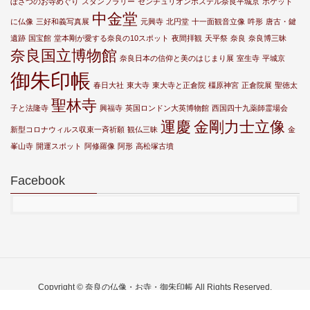
ぼさつのお寺めぐり
スタンプラリー
センチュリオンホステル奈良平城京
ポケット
中金堂
に仏像
三好和義写真展
元興寺
北円堂
十一面観音立像
吽形
唐古・鍵
遺跡
国宝館
堂本剛が愛する奈良の10スポット
夜間拝観
天平祭
奈良
奈良博三昧
奈良国立博物館
奈良日本の信仰と美のはじまり展
室生寺
平城京
御朱印帳
春日大社
東大寺
東大寺と正倉院
橿原神宮
正倉院展
聖徳太
聖林寺
子と法隆寺
興福寺
英国ロンドン大英博物館
西国四十九薬師霊場会
運慶
金剛力士立像
新型コロナウィルス収束一斉祈願
観仏三昧
金
峯山寺
開運スポット
阿修羅像
阿形
高松塚古墳
Facebook
Copyright © 奈良の仏像・お寺・御朱印帳 All Rights Reserved.