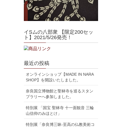
イSムの八部衆 【限定200セッ
ト】2021/5/26発売！
最近の投稿
オンラインショップ【MADE IN NARA
SHOP】を開設いたしました。
奈良国立博物館と聖林寺を巡るスタン
プラリーへ参加しました。
特別展 「国宝 聖林寺 十一面観音 三輪
山信仰のみほとけ」
特別展「奈良博三昧-至高の仏教美術コ