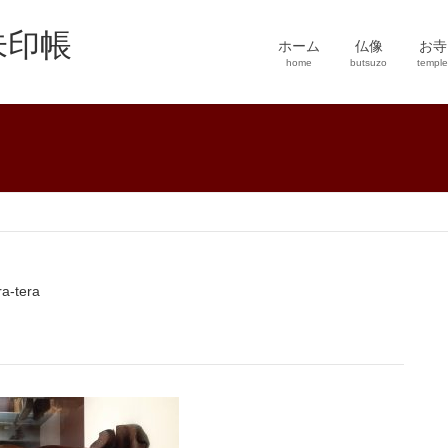
朱印帳
ホーム
仏像
お寺
home
butsuzo
temple
ra-tera