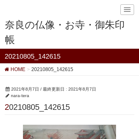
T
o
奈良の仏像・お寺・御朱印
g
g
帳
l
e
n
20210805_142615
a
v
HOME
20210805_142615
i
g
a
2021年8月7日
/ 最終更新日 :
2021年8月7日
t
nara-tera
i
20210805_142615
o
n