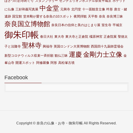
ぼさつのお寺めぐり
スタンプラリー
センチュリオンホステル奈良平城京
ポケット
中金堂
に仏像
三好和義写真展
元興寺
北円堂
十一面観音立像
吽形
唐古・鍵
遺跡
国宝館
堂本剛が愛する奈良の10スポット
夜間拝観
天平祭
奈良
奈良博三昧
奈良国立博物館
奈良日本の信仰と美のはじまり展
室生寺
平城京
御朱印帳
春日大社
東大寺
東大寺と正倉院
橿原神宮
正倉院展
聖徳太
聖林寺
子と法隆寺
興福寺
英国ロンドン大英博物館
西国四十九薬師霊場会
運慶
金剛力士立像
新型コロナウィルス収束一斉祈願
観仏三昧
金
峯山寺
開運スポット
阿修羅像
阿形
高松塚古墳
Facebook
Copyright © 奈良の仏像・お寺・御朱印帳 All Rights Reserved.