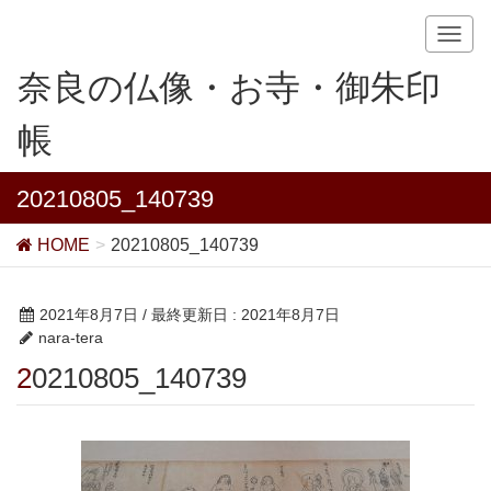
T
o
奈良の仏像・お寺・御朱印
g
g
帳
l
e
n
20210805_140739
a
v
HOME
20210805_140739
i
g
a
2021年8月7日
/ 最終更新日 :
2021年8月7日
t
nara-tera
i
20210805_140739
o
n