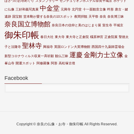
ぼさつのお寺めぐり
スタンプラリー
センチュリオンホステル奈良平城京
ポケット
中金堂
に仏像
三好和義写真展
元興寺
北円堂
十一面観音立像
吽形
唐古・鍵
遺跡
国宝館
堂本剛が愛する奈良の10スポット
夜間拝観
天平祭
奈良
奈良博三昧
奈良国立博物館
奈良日本の信仰と美のはじまり展
室生寺
平城京
御朱印帳
春日大社
東大寺
東大寺と正倉院
橿原神宮
正倉院展
聖徳太
聖林寺
子と法隆寺
興福寺
英国ロンドン大英博物館
西国四十九薬師霊場会
運慶
金剛力士立像
新型コロナウィルス収束一斉祈願
観仏三昧
金
峯山寺
開運スポット
阿修羅像
阿形
高松塚古墳
Facebook
Copyright © 奈良の仏像・お寺・御朱印帳 All Rights Reserved.