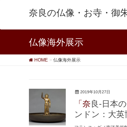
奈良の仏像・お寺・御
仏像海外展示
HOME
仏像海外展示
2019年10月27日
「奈良-日本の信仰と美のはじまり」展（ロ
ンドン：大英