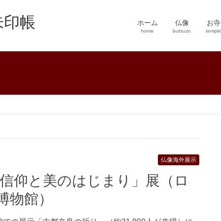
朱印帳
ホーム
仏像
お寺
home
butsuzo
temple
仏像海外展示
博物館）