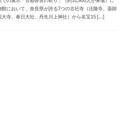
での展示「古都奈良の祈り」（約31,900人が来場）に
物館において、奈良県が誇る7つの古社寺（法隆寺、薬師
大寺、春日大社、丹生川上神社）から名宝15 […]