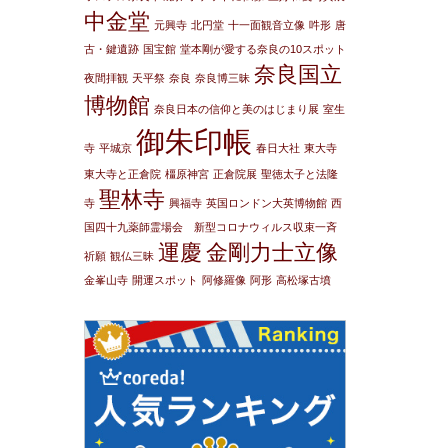
中金堂
元興寺
北円堂
十一面観音立像
吽形
唐
古・鍵遺跡
国宝館
堂本剛が愛する奈良の10スポット
奈良国立
夜間拝観
天平祭
奈良
奈良博三昧
博物館
奈良日本の信仰と美のはじまり展
室生
御朱印帳
寺
平城京
春日大社
東大寺
東大寺と正倉院
橿原神宮
正倉院展
聖徳太子と法隆
聖林寺
寺
興福寺
英国ロンドン大英博物館
西
国四十九薬師霊場会 新型コロナウィルス収束一斉
運慶
金剛力士立像
祈願
観仏三昧
金峯山寺
開運スポット
阿修羅像
阿形
高松塚古墳