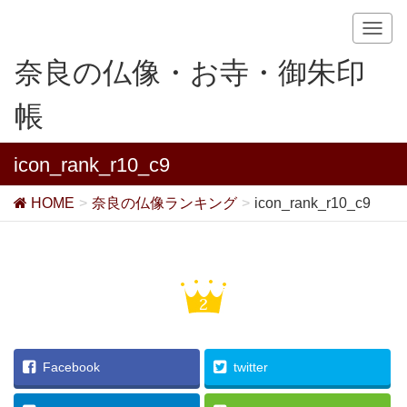
T
o
奈良の仏像・お寺・御朱印
g
g
帳
l
e
n
icon_rank_r10_c9
a
v
HOME
奈良の仏像ランキング
icon_rank_r10_c9
i
g
a
t
i
o
n
Facebook
twitter