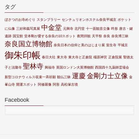
タグ
ぼさつのお寺めぐり
スタンプラリー
センチュリオンホステル奈良平城京
ポケット
中金堂
に仏像
三好和義写真展
元興寺
北円堂
十一面観音立像
吽形
唐古・鍵
遺跡
国宝館
堂本剛が愛する奈良の10スポット
夜間拝観
天平祭
奈良
奈良博三昧
奈良国立博物館
奈良日本の信仰と美のはじまり展
室生寺
平城京
御朱印帳
春日大社
東大寺
東大寺と正倉院
橿原神宮
正倉院展
聖徳太
聖林寺
子と法隆寺
興福寺
英国ロンドン大英博物館
西国四十九薬師霊場会
運慶
金剛力士立像
新型コロナウィルス収束一斉祈願
観仏三昧
金
峯山寺
開運スポット
阿修羅像
阿形
高松塚古墳
Facebook