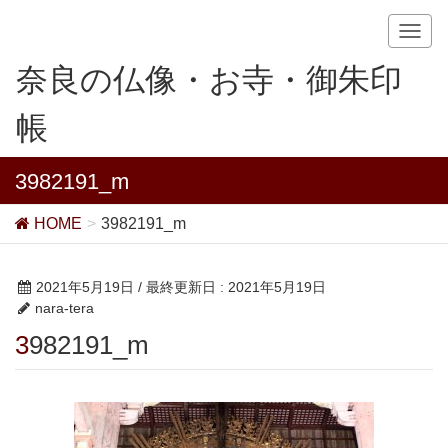
T
o
奈良の仏像・お寺・御朱印
g
g
帳
l
e
n
3982191_m
a
v
HOME
3982191_m
i
g
a
2021年5月19日
/ 最終更新日 :
2021年5月19日
t
nara-tera
i
3982191_m
o
n